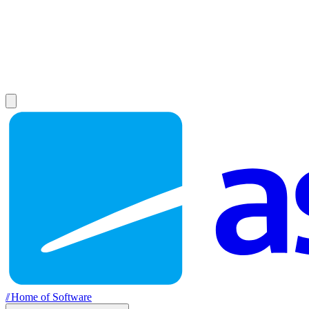
//
Home of Software