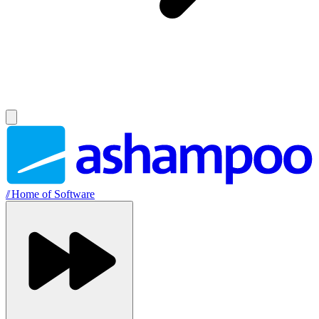
//
Home of Software