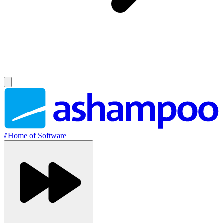
//
Home of Software