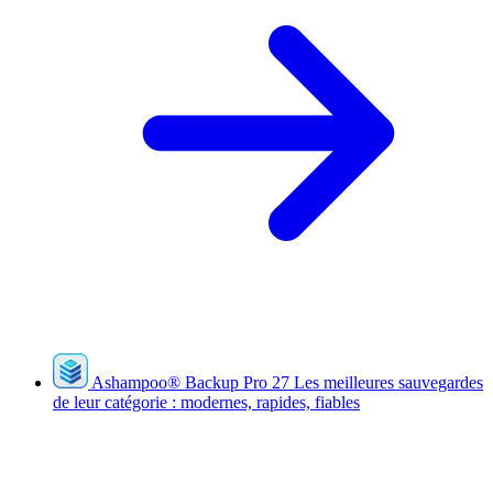
Ashampoo
®
Backup Pro 27
Les meilleures sauvegardes
de leur catégorie : modernes, rapides, fiables