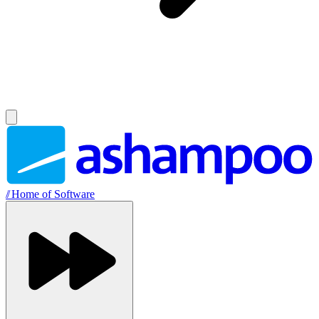
//
Home of Software