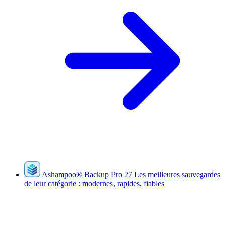
Ashampoo
®
Backup Pro 27
Les meilleures sauvegardes
de leur catégorie : modernes, rapides, fiables