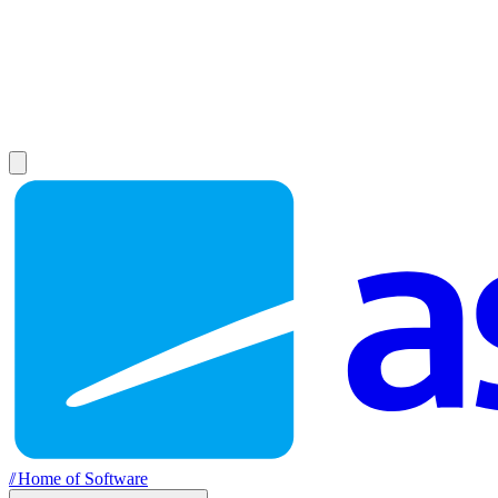
//
Home of Software