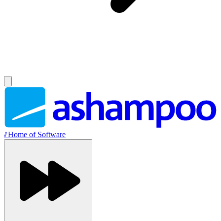
//
Home of Software