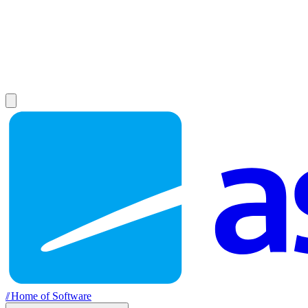
//
Home of Software