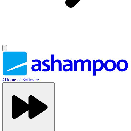
//
Home of Software