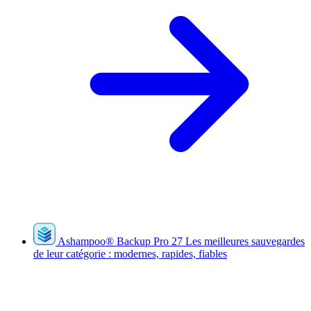
Ashampoo
®
Backup Pro 27
Les meilleures sauvegardes
de leur catégorie : modernes, rapides, fiables