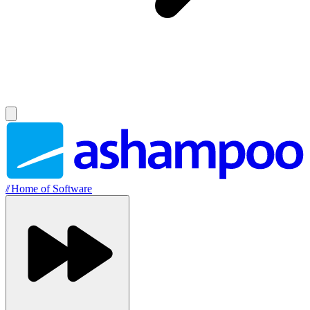
//
Home of Software