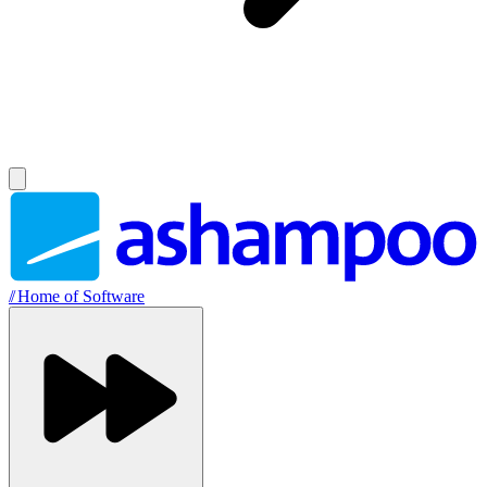
//
Home of Software