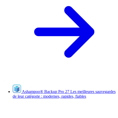
Ashampoo
®
Backup Pro 27
Les meilleures sauvegardes
de leur catégorie : modernes, rapides, fiables