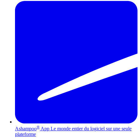
®
Ashampoo
App
Le monde entier du logiciel sur une seule
plateforme