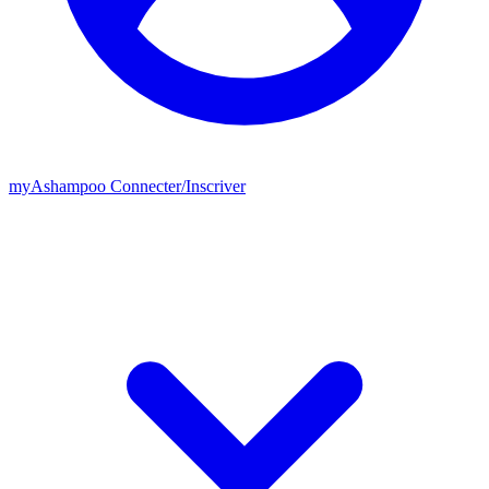
my
Ashampoo
Connecter
/
Inscriver