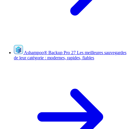
Ashampoo
®
Backup Pro 27
Les meilleures sauvegardes
de leur catégorie : modernes, rapides, fiables