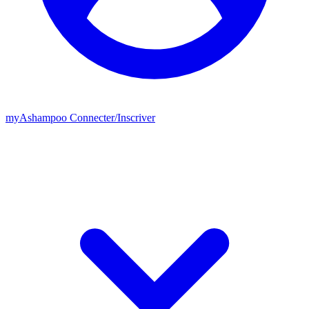
my
Ashampoo
Connecter
/
Inscriver