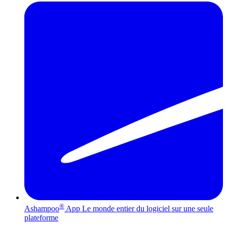
®
Ashampoo
App
Le monde entier du logiciel sur une seule
plateforme