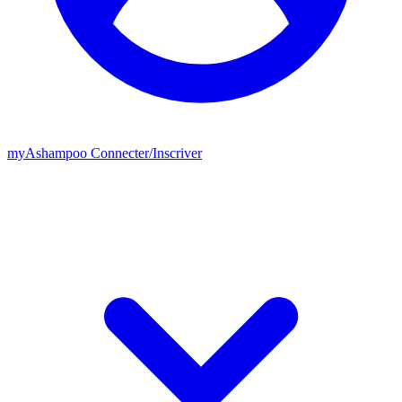
my
Ashampoo
Connecter
/
Inscriver