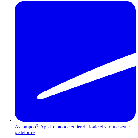
®
Ashampoo
App
Le monde entier du logiciel sur une seule
plateforme