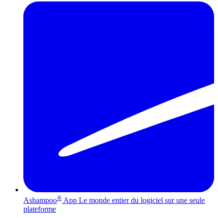
®
Ashampoo
App
Le monde entier du logiciel sur une seule
plateforme