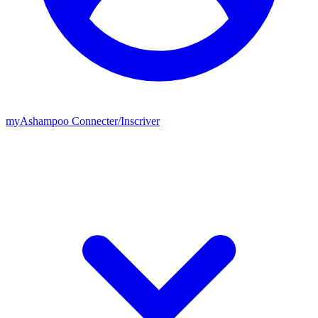
my
Ashampoo
Connecter
/
Inscriver