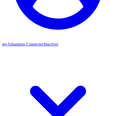
my
Ashampoo
Connecter
/
Inscriver