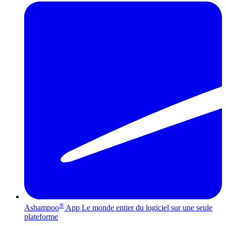
®
Ashampoo
App
Le monde entier du logiciel sur une seule
plateforme