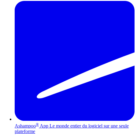
®
Ashampoo
App
Le monde entier du logiciel sur une seule
plateforme