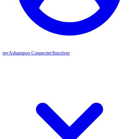
my
Ashampoo
Connecter
/
Inscriver