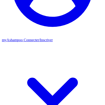
my
Ashampoo
Connecter
/
Inscriver