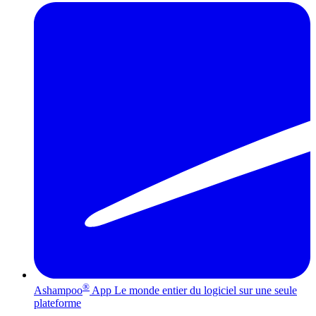
®
Ashampoo
App
Le monde entier du logiciel sur une seule
plateforme