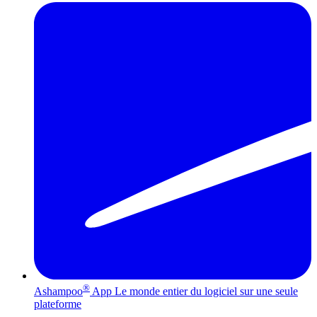
®
Ashampoo
App
Le monde entier du logiciel sur une seule
plateforme