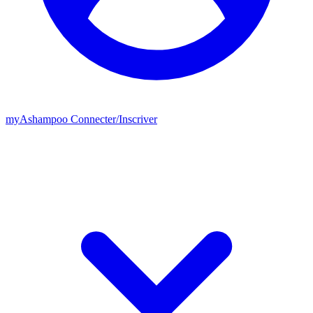
my
Ashampoo
Connecter
/
Inscriver