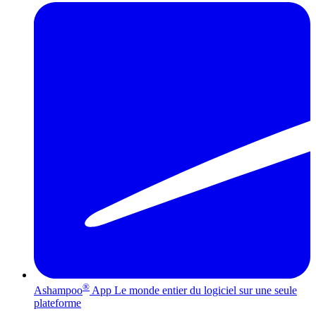
®
Ashampoo
App
Le monde entier du logiciel sur une seule
plateforme