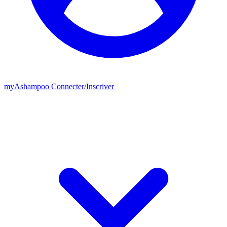
my
Ashampoo
Connecter
/
Inscriver