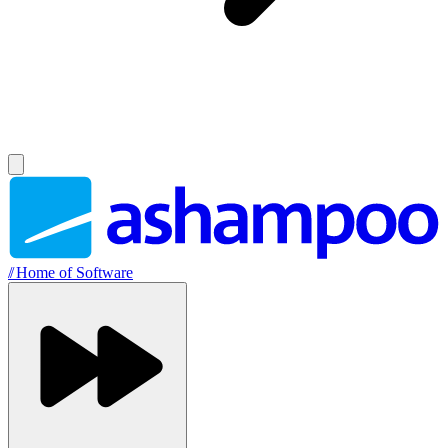
//
Home of Software