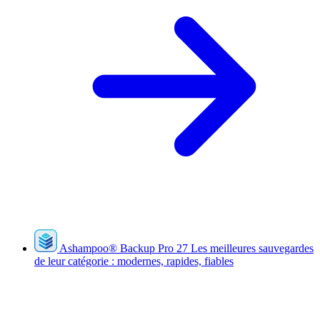
Ashampoo
®
Backup Pro 27
Les meilleures sauvegardes
de leur catégorie : modernes, rapides, fiables