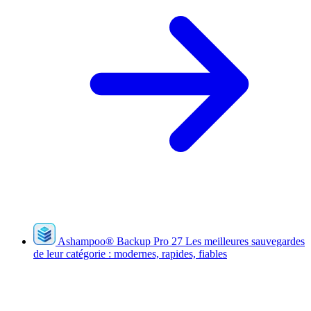
Ashampoo
®
Backup Pro 27
Les meilleures sauvegardes
de leur catégorie : modernes, rapides, fiables