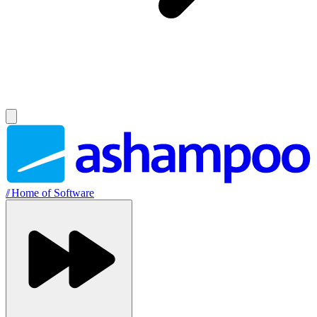
//
Home of Software