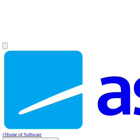
//
Home of Software