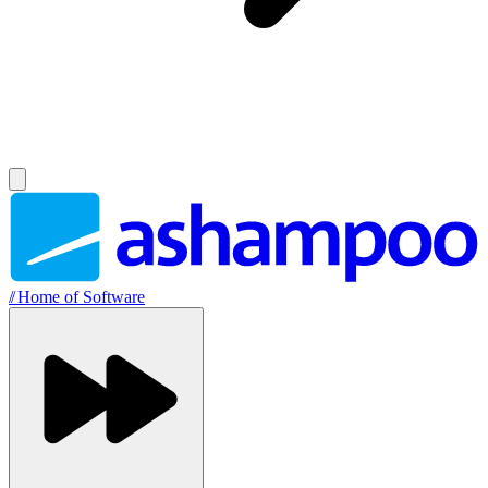
//
Home of Software