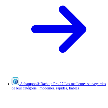
Ashampoo
®
Backup Pro 27
Les meilleures sauvegardes
de leur catégorie : modernes, rapides, fiables