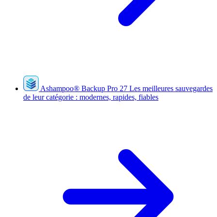
Ashampoo
®
Backup Pro 27
Les meilleures sauvegardes
de leur catégorie : modernes, rapides, fiables