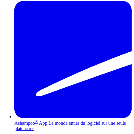
®
Ashampoo
App
Le monde entier du logiciel sur une seule
plateforme