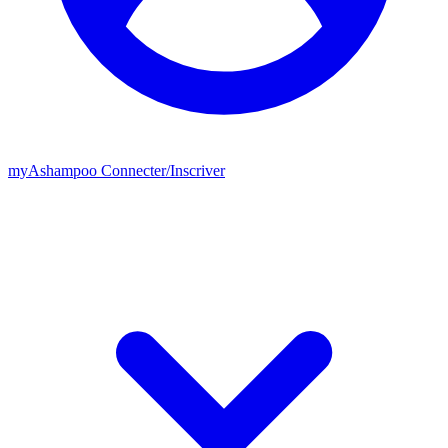
my
Ashampoo
Connecter
/
Inscriver