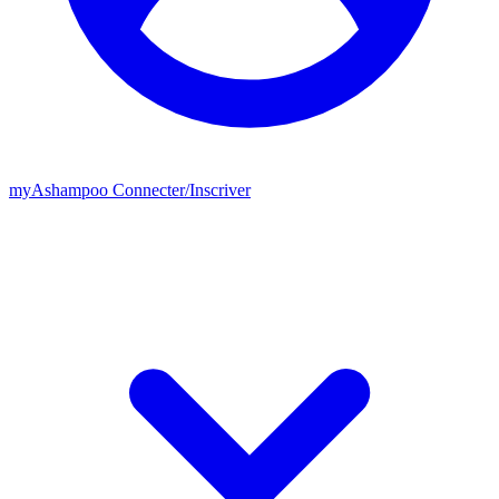
my
Ashampoo
Connecter
/
Inscriver