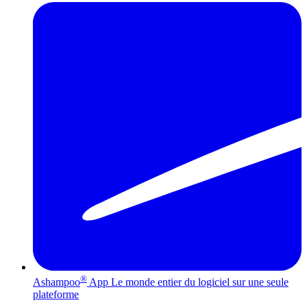
®
Ashampoo
App
Le monde entier du logiciel sur une seule
plateforme