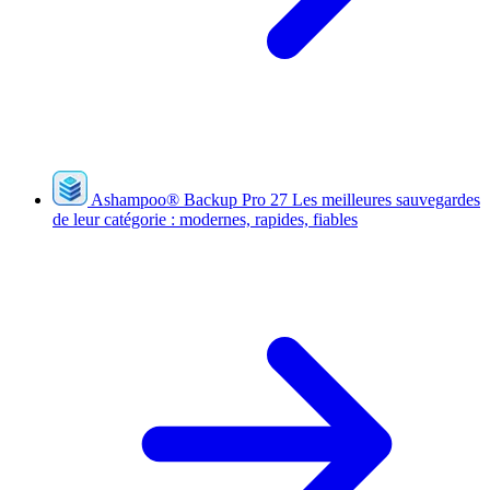
Ashampoo
®
Backup Pro 27
Les meilleures sauvegardes
de leur catégorie : modernes, rapides, fiables