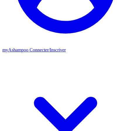
my
Ashampoo
Connecter
/
Inscriver