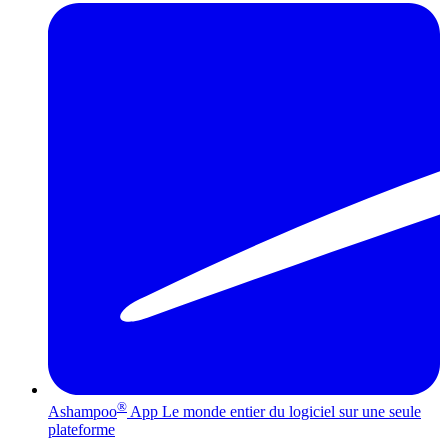
®
Ashampoo
App
Le monde entier du logiciel sur une seule
plateforme