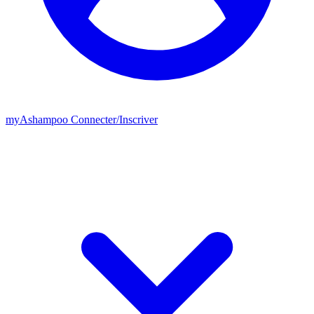
my
Ashampoo
Connecter
/
Inscriver