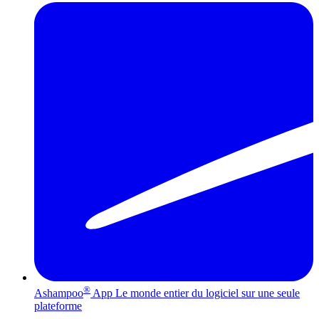
®
Ashampoo
App
Le monde entier du logiciel sur une seule
plateforme