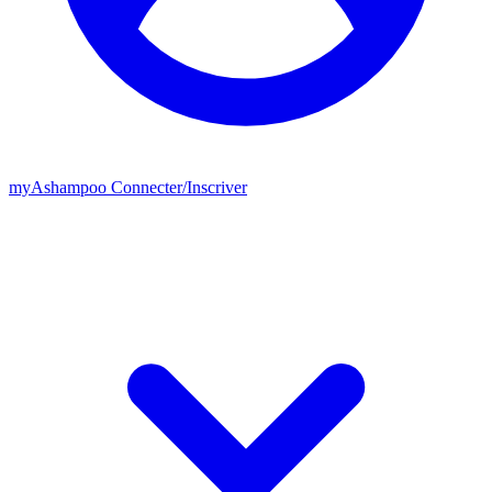
my
Ashampoo
Connecter
/
Inscriver