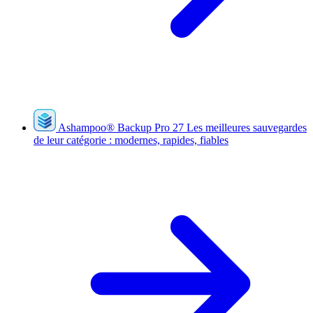
Ashampoo
®
Backup Pro 27
Les meilleures sauvegardes
de leur catégorie : modernes, rapides, fiables