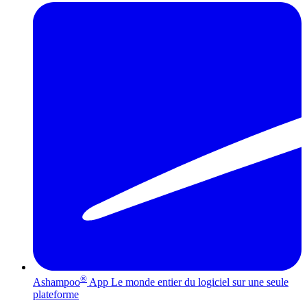
®
Ashampoo
App
Le monde entier du logiciel sur une seule
plateforme