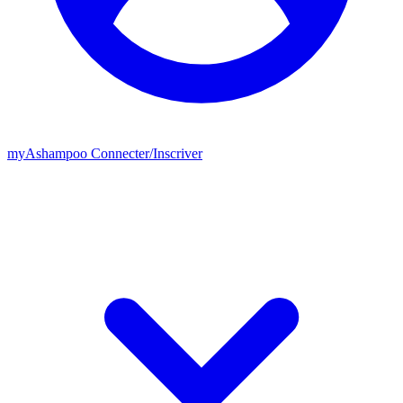
my
Ashampoo
Connecter
/
Inscriver