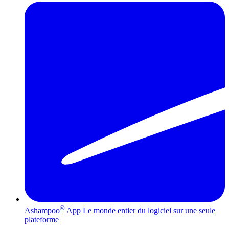
®
Ashampoo
App
Le monde entier du logiciel sur une seule
plateforme