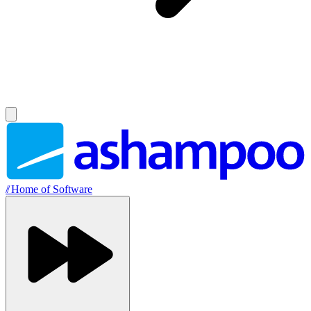
//
Home of Software