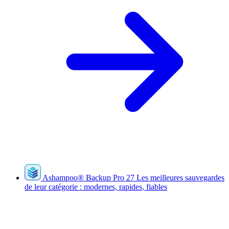
Ashampoo
®
Backup Pro 27
Les meilleures sauvegardes
de leur catégorie : modernes, rapides, fiables