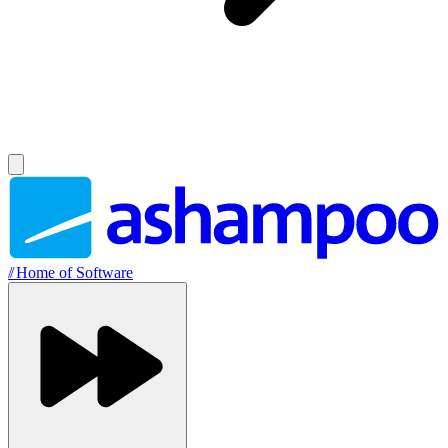
//
Home of Software