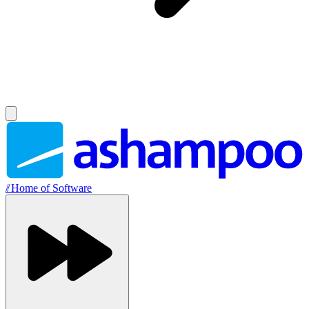
//
Home of Software