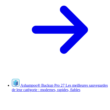
Ashampoo
®
Backup Pro 27
Les meilleures sauvegardes
de leur catégorie : modernes, rapides, fiables