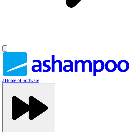
//
Home of Software