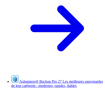
Ashampoo
®
Backup Pro 27
Les meilleures sauvegardes
de leur catégorie : modernes, rapides, fiables