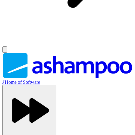
//
Home of Software