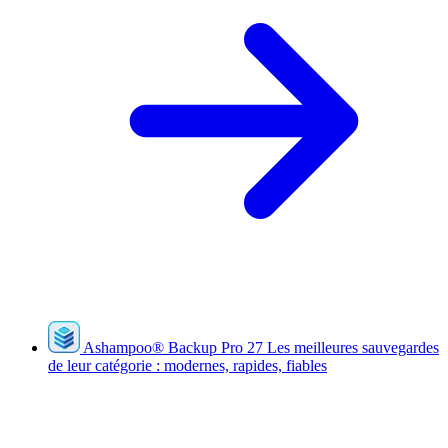
Ashampoo
®
Backup Pro 27
Les meilleures sauvegardes
de leur catégorie : modernes, rapides, fiables