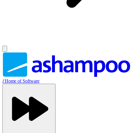
//
Home of Software