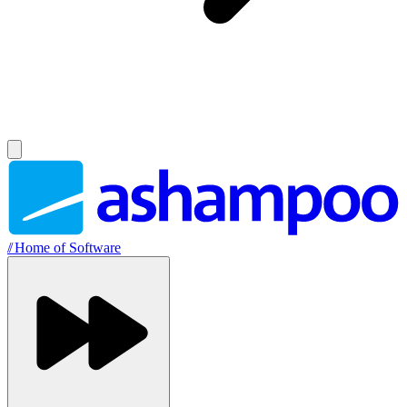
//
Home of Software