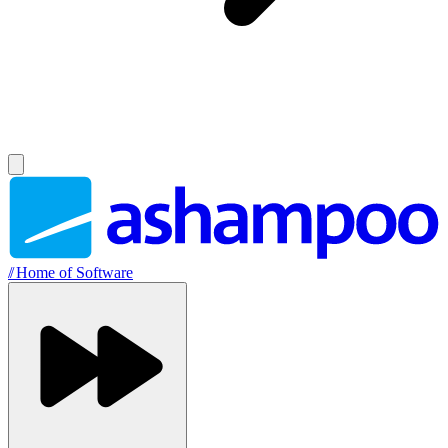
//
Home of Software