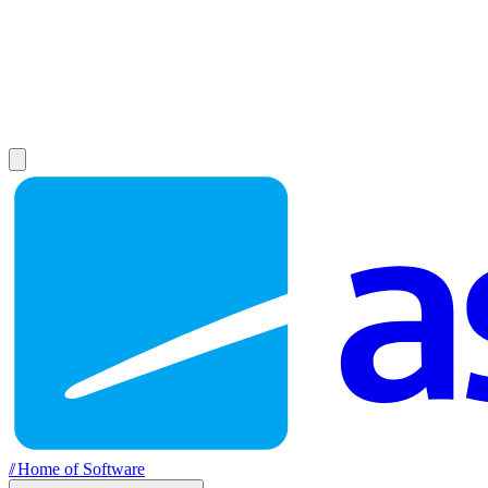
//
Home of Software