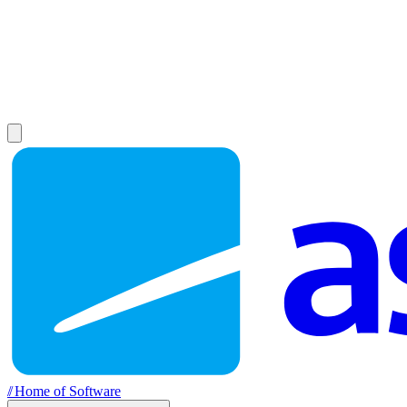
//
Home of Software