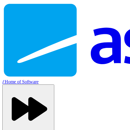
//
Home of Software