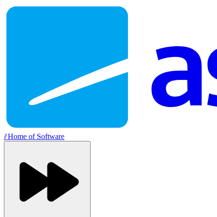
//
Home of Software