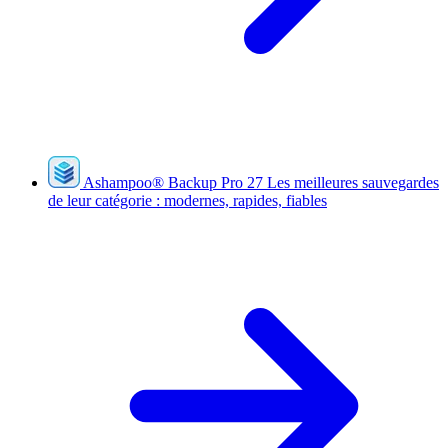
Ashampoo
®
Backup Pro 27
Les meilleures sauvegardes
de leur catégorie : modernes, rapides, fiables