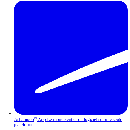
®
Ashampoo
App
Le monde entier du logiciel sur une seule
plateforme