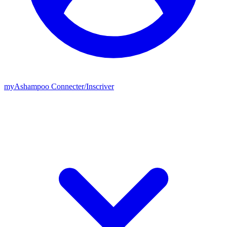
my
Ashampoo
Connecter
/
Inscriver