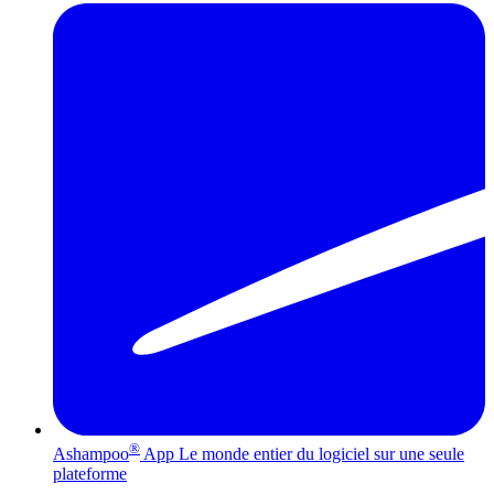
®
Ashampoo
App
Le monde entier du logiciel sur une seule
plateforme