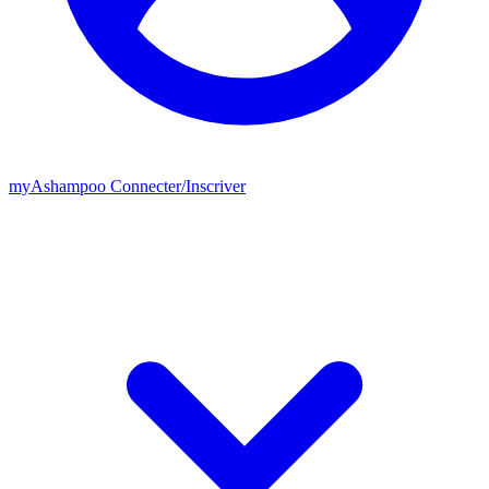
my
Ashampoo
Connecter
/
Inscriver