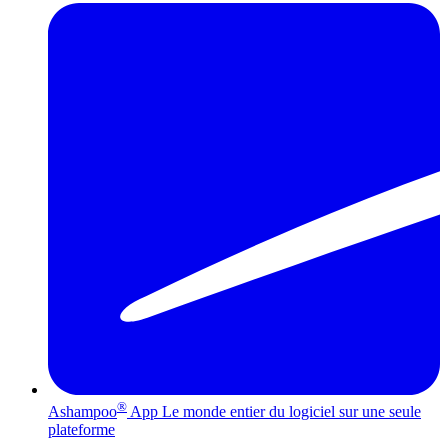
®
Ashampoo
App
Le monde entier du logiciel sur une seule
plateforme