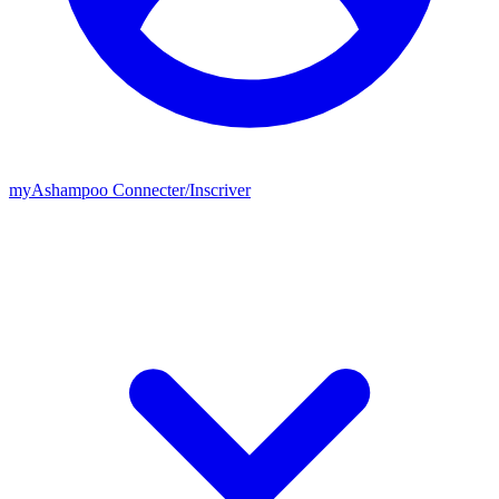
my
Ashampoo
Connecter
/
Inscriver