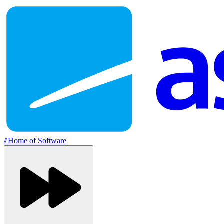
//
Home of Software