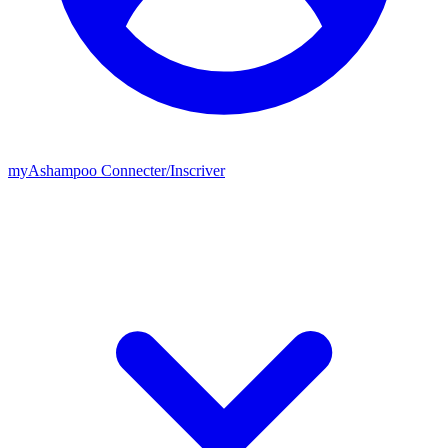
my
Ashampoo
Connecter
/
Inscriver