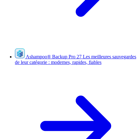
Ashampoo
®
Backup Pro 27
Les meilleures sauvegardes
de leur catégorie : modernes, rapides, fiables