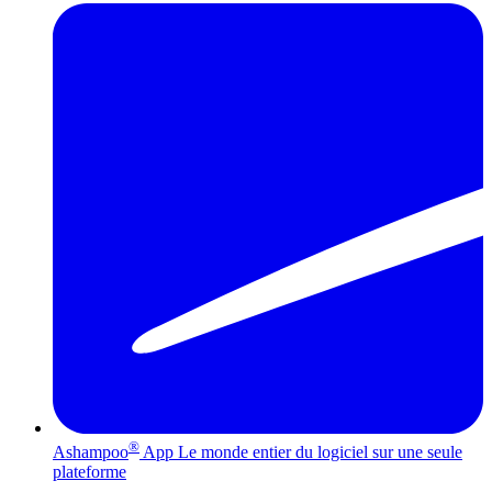
®
Ashampoo
App
Le monde entier du logiciel sur une seule
plateforme