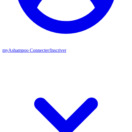
my
Ashampoo
Connecter
/
Inscriver