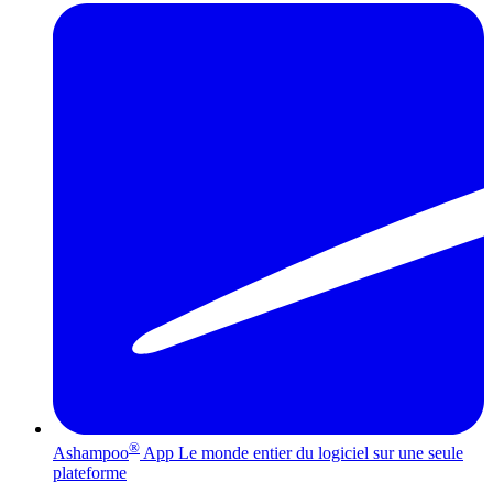
®
Ashampoo
App
Le monde entier du logiciel sur une seule
plateforme