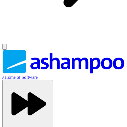
//
Home of Software