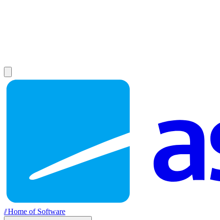
//
Home of Software