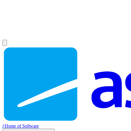
//
Home of Software